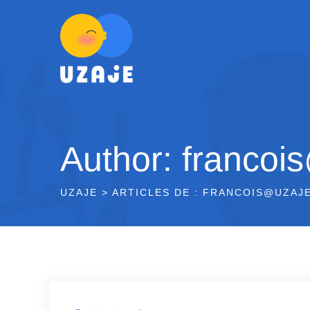
Skip
to
content
Author: franco
UZAJE
>
ARTICLES DE : FRANCOIS@UZAJ